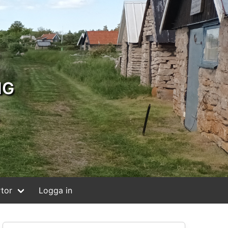
NG
tor
Logga in