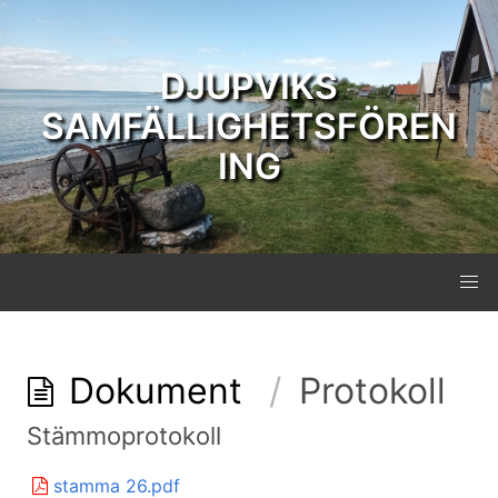
DJUPVIKS
SAMFÄLLIGHETSFÖREN
ING
Dokument
Protokoll
Stämmoprotokoll
stamma 26.pdf